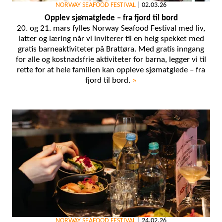
NORWAY SEAFOOD FESTIVAL
|
02.03.26
Opplev sjømatglede – fra fjord til bord
20. og 21. mars fylles Norway Seafood Festival med liv,
latter og læring når vi inviterer til en helg spekket med
gratis barneaktiviteter på Brattøra. Med gratis inngang
for alle og kostnadsfrie aktiviteter for barna, legger vi til
rette for at hele familien kan oppleve sjømatglede – fra
fjord til bord.
»
NORWAY SEAFOOD FESTIVAL
|
24.02.26