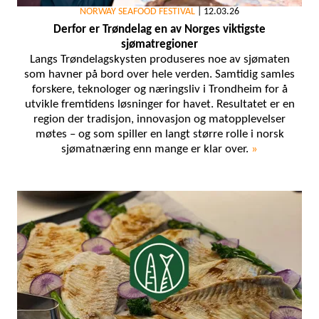
NORWAY SEAFOOD FESTIVAL
|
12.03.26
Derfor er Trøndelag en av Norges viktigste
sjømatregioner
Langs Trøndelagskysten produseres noe av sjømaten
som havner på bord over hele verden. Samtidig samles
forskere, teknologer og næringsliv i Trondheim for å
utvikle fremtidens løsninger for havet. Resultatet er en
region der tradisjon, innovasjon og matopplevelser
møtes – og som spiller en langt større rolle i norsk
sjømatnæring enn mange er klar over.
»