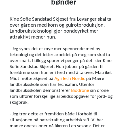
bønder
Kine Sofie Sandstad Skjeset fra Levanger skal ta
over gården med korn og gulrotproduksjon.
Landbruksteknologi gjør bondeyrket mer
attraktivt mener hun.
- Jeg synes det er mye mer spennende med ny
teknologi og det letter arbeidet på meg som skal ta
over snart. I tillegg sparer vi penger på det, sier Kine
Sofie Sandstad Skjeset. Hun jobber på gården til
foreldrene som hun er i ferd med å ta over. Matriket
Midt møtte Skjeset på
AgriTech Nordic
på Mære
landbruksskole som har Techsafari. Utenfor
landbruksskolen demonstrerer
Biodrone
sin drone
som utfører forskjellige arbeidsoppgaver for jord- og
skogbruk.
- Jeg tror dette er fremtiden både i forhold til
situasjonen på bærekraft og arbeidskraft. Vi har
mange operasjoner på åkeren i en sesong. Det er