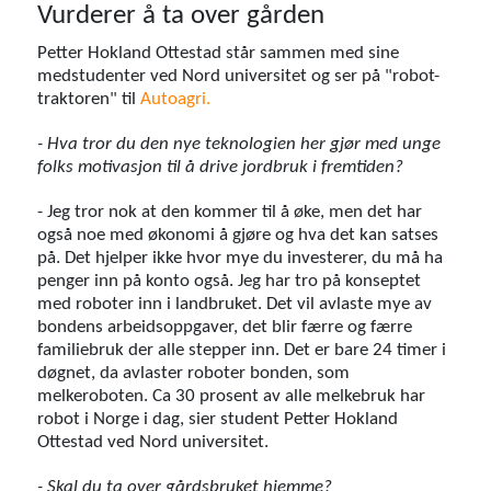
Vurderer å ta over gården
Petter Hokland Ottestad står sammen med sine
medstudenter ved Nord universitet og ser på "robot-
traktoren" til
Autoagri.
- Hva tror du den nye teknologien her gjør med unge
folks motivasjon til å drive jordbruk i fremtiden?
- Jeg tror nok at den kommer til å øke, men det har
også noe med økonomi å gjøre og hva det kan satses
på. Det hjelper ikke hvor mye du investerer, du må ha
penger inn på konto også. Jeg har tro på konseptet
med roboter inn i landbruket. Det vil avlaste mye av
bondens arbeidsoppgaver, det blir færre og færre
familiebruk der alle stepper inn. Det er bare 24 timer i
døgnet, da avlaster roboter bonden, som
melkeroboten. Ca 30 prosent av alle melkebruk har
robot i Norge i dag, sier student Petter Hokland
Ottestad ved Nord universitet.
- Skal du ta over gårdsbruket hjemme?