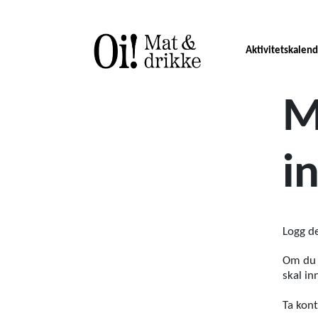
Aktivitetskalen
M
i
Logg d
Om du 
skal in
Ta kon