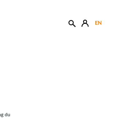
EN
Søk
ng du