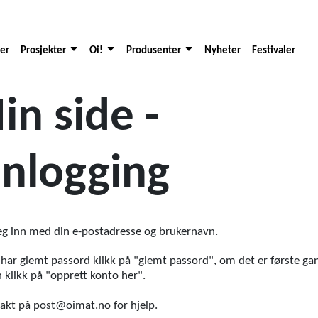
der
Prosjekter
Oi!
Produsenter
Nyheter
Festivaler
in side -
nnlogging
eg inn med din e-postadresse og brukernavn.
har glemt passord klikk på "glemt passord", om det er første ga
n klikk på "opprett konto her".
takt på post@oimat.no for hjelp.