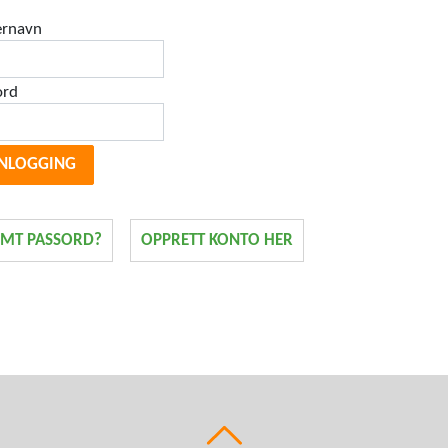
ernavn
*
ord
*
NLOGGING
EMT PASSORD?
OPPRETT KONTO HER