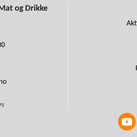
Mat og Drikke
Akt
30
no
75