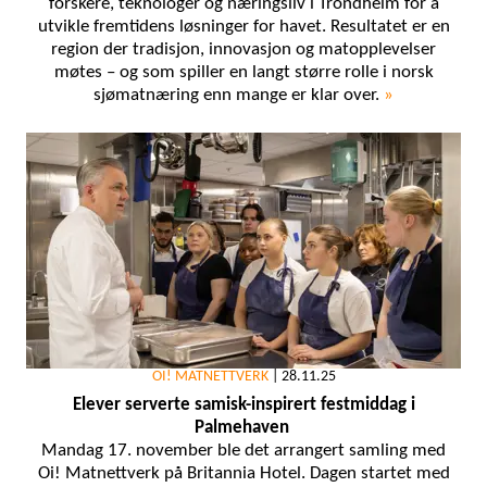
forskere, teknologer og næringsliv i Trondheim for å
utvikle fremtidens løsninger for havet. Resultatet er en
region der tradisjon, innovasjon og matopplevelser
møtes – og som spiller en langt større rolle i norsk
sjømatnæring enn mange er klar over.
»
OI! MATNETTVERK
|
28.11.25
Elever serverte samisk-inspirert festmiddag i
Palmehaven
Mandag 17. november ble det arrangert samling med
Oi! Matnettverk på Britannia Hotel. Dagen startet med