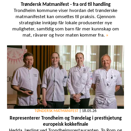
Trøndersk Matmanifest - fra ord til handling
Trondheim kommune viser hvordan det trønderske
matmanifestet kan omsettes til praksis. Gjennom
strategiske innkjøp får lokale produsenter nye
muligheter, samtidig som barn får mer kunnskap om
mat, råvarer og hvor maten kommer fra.
»
TØNDERSK MATMANIFEST
|
18.05.26
Representerer Trondheim og Trøndelag i prestisjetung
europeisk kokkefinale
Hedda, lærling ved Trondheimsrestauranten, To Rom og