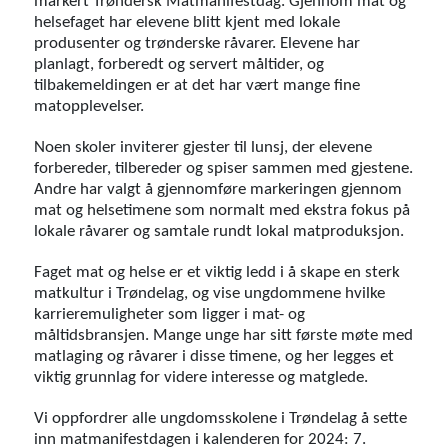
markert Trøndersk Matmanifestdag. Gjennom mat og
helsefaget har elevene blitt kjent med lokale
produsenter og trønderske råvarer. Elevene har
planlagt, forberedt og servert måltider, og
tilbakemeldingen er at det har vært mange fine
matopplevelser.
Noen skoler inviterer gjester til lunsj, der elevene
forbereder, tilbereder og spiser sammen med gjestene.
Andre har valgt å gjennomføre markeringen gjennom
mat og helsetimene som normalt med ekstra fokus på
lokale råvarer og samtale rundt lokal matproduksjon.
Faget mat og helse er et viktig ledd i å skape en sterk
matkultur i Trøndelag, og vise ungdommene hvilke
karrieremuligheter som ligger i mat- og
måltidsbransjen. Mange unge har sitt første møte med
matlaging og råvarer i disse timene, og her legges et
viktig grunnlag for videre interesse og matglede.
Vi oppfordrer alle ungdomsskolene i Trøndelag å sette
inn matmanifestdagen i kalenderen for 2024: 7.