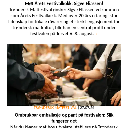
Møt Årets Festivalkokk: Sigve Eliassen!
Trøndersk Matfestival ønsker Sigve Eliassen velkommen
som Årets Festivalkokk. Med over 20 års erfaring, stor
lidenskap for lokale råvarer og et sterkt engasjement for
trøndersk matkultur, blir han en sentral profil under
festivalen på Torvet 6.-8. august.
»
TRØNDERSK MATFESTIVAL
|
27.07.26
Ombrukbar emballasje og pant på festivalen: Slik
fungerer det
Når du kjøper mat hos utvalgte utstillere på Trøndersk