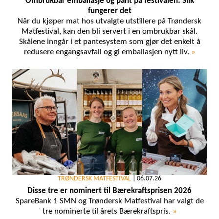
Ombrukbar emballasje og pant på festivalen: Slik
fungerer det
Når du kjøper mat hos utvalgte utstillere på Trøndersk
Matfestival, kan den bli servert i en ombrukbar skål.
Skålene inngår i et pantesystem som gjør det enkelt å
redusere engangsavfall og gi emballasjen nytt liv.
»
TRØNDERSK MATFESTIVAL
|
06.07.26
Disse tre er nominert til Bærekraftsprisen 2026
SpareBank 1 SMN og Trøndersk Matfestival har valgt de
tre nominerte til årets Bærekraftspris.
»