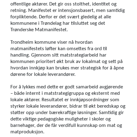
offentlige aktører. Det gir oss stolthet, identitet og
retning. Manifestet er intensjonsbasert, men samtidig
forpliktende. Derfor er det svært gledelig at alle
kommunene i Trøndelag har tilsluttet seg det
Trønderske Matmanifestet.
Trondheim kommune viser nå hvordan
matmanifestets løfter kan omsettes fra ord til
handling. Gjennom sitt matstrategiarbeid har
kommunen prioritert økt bruk av lokalmat og sett på
hvordan innkjøp kan brukes mer strategisk for å åpne
dørene for lokale leverandører.
For å lykkes med dette er godt samarbeid avgjørende
– både internt i matstrategigruppa og eksternt med
lokale aktører. Resultatet er innkjøpsordninger som
styrker lokale leverandører, bidrar til økt beredskap og
støtter opp under bærekraftige løsninger. Samtidig gir
dette viktige pedagogiske muligheter i skoler og
barnehager, der de får verdifull kunnskap om mat og
matproduksjon.