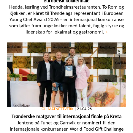
europeisk kokkefinale
Hedda, lærling ved Trondheimsrestauranten, To Rom og
Kjøkken, er kåret til Trøndelags representant i European
Young Chef Award 2026 – en internasjonal konkurranse
som løfter fram unge kokker med talent, faglig styrke og
lidenskap for lokalmat og gastronomi.
»
OI! MATNETTVERK
|
21.04.26
Trønderske matgaver til internasjonal finale på Kreta
Jentene på Tunet og Garnvik er nominert til den
internasjonale konkurransen World Food Gift Challenge