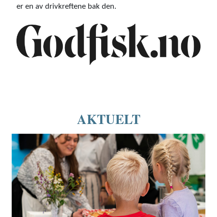
er en av drivkreftene bak den.
AKTUELT