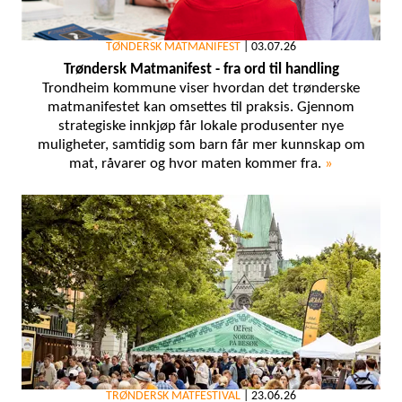
TØNDERSK MATMANIFEST
|
03.07.26
Trøndersk Matmanifest - fra ord til handling
Trondheim kommune viser hvordan det trønderske
matmanifestet kan omsettes til praksis. Gjennom
strategiske innkjøp får lokale produsenter nye
muligheter, samtidig som barn får mer kunnskap om
mat, råvarer og hvor maten kommer fra.
»
TRØNDERSK MATFESTIVAL
|
23.06.26