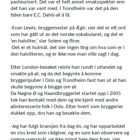
pasteurisert. Det var et helt annet smaksspekter enn
det han var vant med. I Trondheim var det på den
tiden bare E.C. Dahls-øl å få.
-Evan Lewis, bryggemester på Ægir, sier det er ett ord
som har gått ut av det norske vokabularet, og det er
‘en halvliter,’ sier Solem og flirer.
-Det er et hulmål, det sier ingen ting om hva som er i
den halvliteren, og er ikke noe man ville sagt i dag.
Etter London-besøket reiste han rundt i utlandet og
smakte på øl, og da det begynte å komme
bryggeripuber i Oslo og Trondheim fant han ut at han
skulle begynne å blogge om øl.
Da Nøgne Ø og Haandbryggeriet startet opp i 2005
tok han kontakt med dem og ble kjent med andre
ølinteresserte folk i Oslo. Etter hvert som bryggerier
dukket opp, dro han og besøkte dem.
-Jeg har fulgt bransjen fra dag én, og har opparbeidet
en viss kred som rådgiver, og en som kan observere og
spørre spørsmål, og ikke minst heie dem fram, sier