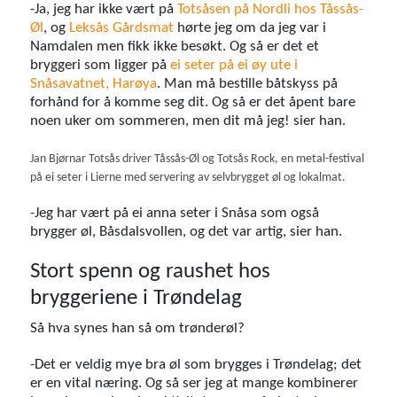
-Ja, jeg har ikke vært på
Totsåsen på Nordli hos Tåssås-
Øl
, og
Leksås Gårdsmat
hørte jeg om da jeg var i
Namdalen men fikk ikke besøkt. Og så er det et
bryggeri som ligger på
ei seter på ei øy ute i
Snåsavatnet, Harøya
. Man må bestille båtskyss på
forhånd for å komme seg dit. Og så er det åpent bare
noen uker om sommeren, men dit må jeg! sier han.
Jan Bjørnar Totsås driver Tåssås-Øl og Totsås Rock, en metal-festival
på ei seter i Lierne med servering av selvbrygget øl og lokalmat.
-Jeg har vært på ei anna seter i Snåsa som også
brygger øl, Båsdalsvollen, og det var artig, sier han.
Stort spenn og raushet hos
bryggeriene i Trøndelag
Så hva synes han så om trønderøl?
-Det er veldig mye bra øl som brygges i Trøndelag; det
er en vital næring. Og så ser jeg at mange kombinerer