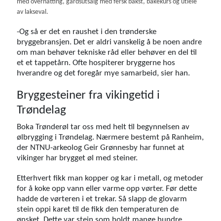
med overnatting, gårdsutsalg med fersk bakst, bakekurs og utleie
av lakseval.
-Og så er det en raushet i den trønderske
bryggebransjen. Det er aldri vanskelig å be noen andre
om man behøver tekniske råd eller behøver en del til
et et tappetårn. Ofte hospiterer bryggerne hos
hverandre og det foregår mye samarbeid, sier han.
Bryggesteiner fra vikingetid i
Trøndelag
Boka Trønderøl tar oss med helt til begynnelsen av
ølbrygging i Trøndelag. Nærmere bestemt på Ranheim,
der NTNU-arkeolog Geir Grønnesby har funnet at
vikinger har brygget øl med steiner.
Etterhvert fikk man kopper og kar i metall, og metoder
for å koke opp vann eller varme opp vørter. Før dette
hadde de vørteren i et trekar. Så slapp de glovarm
stein oppi karet til de fikk den temperaturen de
ønsket. Dette var stein som holdt mange hundre