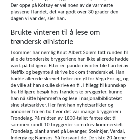
Der oppe på Kotsøy er vel noen av de varmeste
plassene i landet, det var godt over 30 grader den
dagen vi var der, sier han.
Brukte vinteren til å lese om
trøndersk ølhistorie
I sommer har nemlig Knut Albert Solem tatt runden til
alle de trønderske bryggeriene han ikke allerede hadde
vært på tidligere. Etter en pandemivinter ble han lei av
Netflix og begynte å skrive bok om trøndersk øl. Han
hadde allerede skrevet bøker om øl for Vega Forlag, og
de ville at han skulle skrive en til. I tillegg til kunnskap
fra tidligere besøk hos trønderske bryggerier, kunne
han nå sitte hjemmefra og lese i nasjonalbiblioteket
sine statsarkiver. Her fant han nyhetsartikler og
annonser fra en tid hvor det var mange bryggerier i
Trøndelag. På midten av 1800-tallet fantes det til
sammen rundt 10 bryggerier som drev kommersielt i
Trøndelag, blant annet på Levanger, Steinkjer, Verdal,
Inderøy og Namsos. Så forsvant de. De siste 20 årene