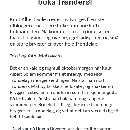
boka Trønderøl
Knut Albert Solem er en av Norges fremste
ølbloggere med flere bøker om norsk øl i
bokhandelen. Nå kommer boka Trønderøl, en
hyllest til gamle og nye bryggetradisjoner, og små
og store bryggerier over hele Trøndelag.
Tekst og foto: Mai Løvaas
Det er en kald og regnfull oktobermorgen når Knut
Albert Solem kommer fra et intervju med NRK
Trøndelag i morgensendingen. Nå står han i Oi!
Trøndersk Mat og Drikke sine lokaler, og snakker om
Bryggerifestivalen i Trondheim som han kjenner godt.
På festivalen i år sto han bak baren og tappet øl
sammen med Rodebak. I tillegg besøkte han mange
bryggerier i Trøndelag, og vet at det kan være riktig så
hett i Trøndelag.
-Da vi var på Hogna Bryggeri var det godt og varmt.