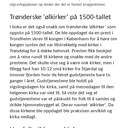
utgravingsplasser og steder der det er funnet bryggesteiner.
Trønderske 'ølkirker' på 1500-tallet
I boka er det også snakk om trønderske ‘ølkirker’ som
oppsto på 1500-tallet. De ble oppdaget da en prest i
Trondheim skrev til kongen i København for å høre om
kongen syntes det var tilstrekkelig med kirker i
Trøndelag for å dekke behovet. Presten fikk beskjed
om å reise rundt til kirkene og snakke med de andre
prestene. Det skulle vise seg å være nok kirker, men i
tillegg fant han 10-12 små kirker fra Stjørdal og
innover fjorden hvor de feiret gudstjeneste bare to
ganger i året. Gudstjenestene ble holdt på
vigslingsdagen for kirka, samt på messedagen til den
helgenen kirka var viet til. Så viste det seg at
gudstjenestene var et påskudd for folk til å samles og
drikke hjemmebrygget øl. Derav navnet 'ølkirker'. Da
disse kirkene ble oppdaget ble praksisen avviklet og
kirka nedlagt.