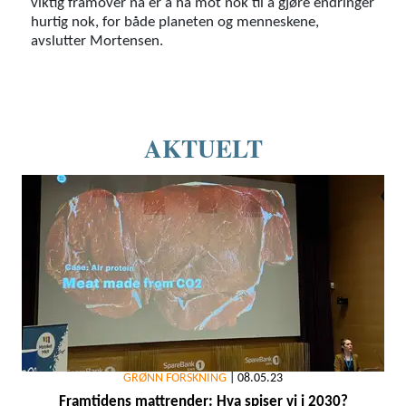
viktig framover nå er å ha mot nok til å gjøre endringer
hurtig nok, for både planeten og menneskene,
avslutter Mortensen.
AKTUELT
GRØNN FORSKNING
|
08.05.23
Framtidens mattrender: Hva spiser vi i 2030?