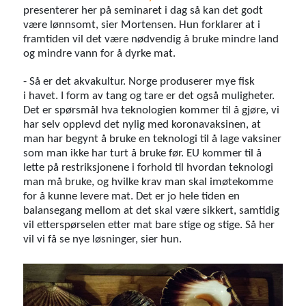
presenterer her på seminaret i dag så kan det godt
være lønnsomt, sier Mortensen. Hun forklarer at i
framtiden vil det være nødvendig å bruke mindre land
og mindre vann for å dyrke mat.
- Så er det akvakultur. Norge produserer mye fisk
i havet. I form av tang og tare er det også muligheter.
Det er spørsmål hva teknologien kommer til å gjøre, vi
har selv opplevd det nylig med koronavaksinen, at
man har begynt å bruke en teknologi til å lage vaksiner
som man ikke har turt å bruke før. EU kommer til å
lette på restriksjonene i forhold til hvordan teknologi
man må bruke, og hvilke krav man skal imøtekomme
for å kunne levere mat. Det er jo hele tiden en
balansegang mellom at det skal være sikkert, samtidig
vil etterspørselen etter mat bare stige og stige. Så her
vil vi få se nye løsninger, sier hun.