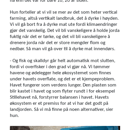
nå enn det var for bare 10, 20 år siden.
Hun forteller at vi vil se mer av det som heter vertical
farming, altså vertikalt landbruk, det å dyrke i høyden.
Vi vil gå bort fra å dyrke mat ute fordi klimaendringer
gjør det vanskelig. Det vil bli vanskeligere å holde jorda
fuktig når det er tørke, og det vil bli vanskeligere å
drenere jorda når det er store mengder flom og
nedbør. Så man vil gå over til å dyrke mat innendørs.
- Og fisk og skalldyr går helt automatisk mot slutten,
fordi vi overfisker i den grad vi gjør nå. Vi tømmer
havene og ødelegger hele økosystemet som finnes
under havets overflate, og det er et kjempeproblem.
Havet fungerer som verdens lunger. Den plasten som
blir kastet i havet og som flyter rundt i for eksempel
Stillehavet nå, forstyrrer balansen i havet. Havets
økosystem er et premiss for at vi har det godt på
landjorden. Så vi må finne på noen alternativer, sier
hun.