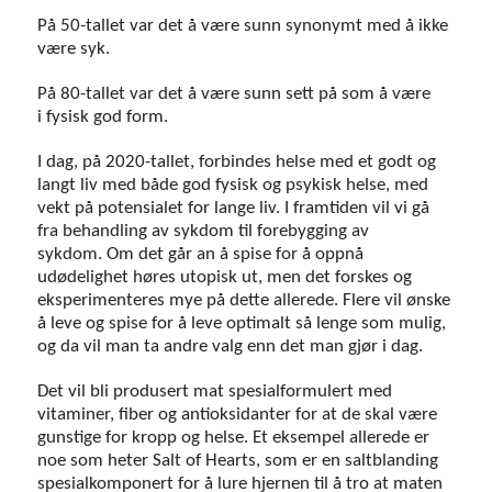
På 50-tallet var det å være sunn synonymt med å ikke
være syk.
På 80-tallet var det å være sunn sett på som å være
i fysisk god form.
I dag, på 2020-tallet, forbindes helse med et godt og
langt liv med både god fysisk og psykisk helse, med
vekt på potensialet for lange liv. I framtiden vil vi gå
fra behandling av sykdom til forebygging av
sykdom. Om det går an å spise for å oppnå
udødelighet høres utopisk ut, men det forskes og
eksperimenteres mye på dette allerede. Flere vil ønske
å leve og spise for å leve optimalt så lenge som mulig,
og da vil man ta andre valg enn det man gjør i dag.
Det vil bli produsert mat spesialformulert med
vitaminer, fiber og antioksidanter for at de skal være
gunstige for kropp og helse. Et eksempel allerede er
noe som heter Salt of Hearts, som er en saltblanding
spesialkomponert for å lure hjernen til å tro at maten