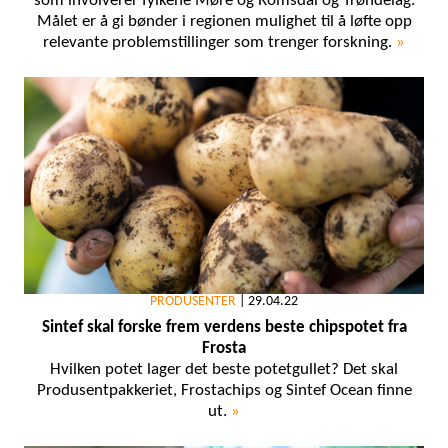
som involverer fylkene Møre og Romsdal og Trøndelag.
Målet er å gi bønder i regionen mulighet til å løfte opp
relevante problemstillinger som trenger forskning.
»
PRODUSENTER
|
29.04.22
Sintef skal forske frem verdens beste chipspotet fra
Frosta
Hvilken potet lager det beste potetgullet? Det skal
Produsentpakkeriet, Frostachips og Sintef Ocean finne
ut.
»