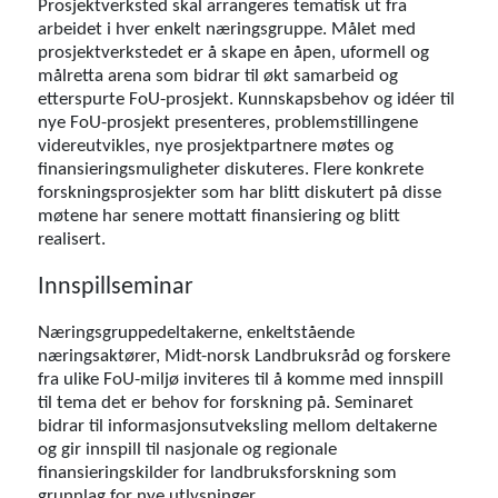
Prosjektverksted skal arrangeres tematisk ut fra
arbeidet i hver enkelt næringsgruppe. Målet med
prosjektverkstedet er å skape en åpen, uformell og
målretta arena som bidrar til økt samarbeid og
etterspurte FoU-prosjekt. Kunnskapsbehov og idéer til
nye FoU-prosjekt presenteres, problemstillingene
videreutvikles, nye prosjektpartnere møtes og
finansieringsmuligheter diskuteres. Flere konkrete
forskningsprosjekter som har blitt diskutert på disse
møtene har senere mottatt finansiering og blitt
realisert.
Innspillseminar
Næringsgruppedeltakerne, enkeltstående
næringsaktører, Midt-norsk Landbruksråd og forskere
fra ulike FoU-miljø inviteres til å komme med innspill
til tema det er behov for forskning på. Seminaret
bidrar til informasjonsutveksling mellom deltakerne
og gir innspill til nasjonale og regionale
finansieringskilder for landbruksforskning som
grunnlag for nye utlysninger.