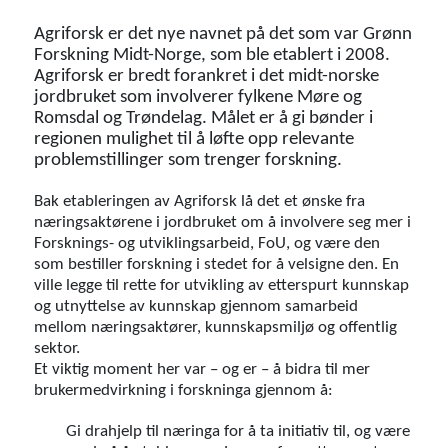
Agriforsk er det nye navnet på det som var Grønn
Forskning Midt-Norge, som ble etablert i 2008.
Agriforsk er bredt forankret i det midt-norske
jordbruket som involverer fylkene Møre og
Romsdal og Trøndelag. Målet er å gi bønder i
regionen mulighet til å løfte opp relevante
problemstillinger som trenger forskning.
Bak etableringen av Agriforsk lå det et ønske fra
næringsaktørene i jordbruket om å involvere seg mer i
Forsknings- og utviklingsarbeid, FoU, og være den
som bestiller forskning i stedet for å velsigne den. En
ville legge til rette for utvikling av etterspurt kunnskap
og utnyttelse av kunnskap gjennom samarbeid
mellom næringsaktører, kunnskapsmiljø og offentlig
sektor.
Et viktig moment her var – og er – å bidra til mer
brukermedvirkning i forskninga gjennom å:
Gi drahjelp til næringa for å ta initiativ til, og være