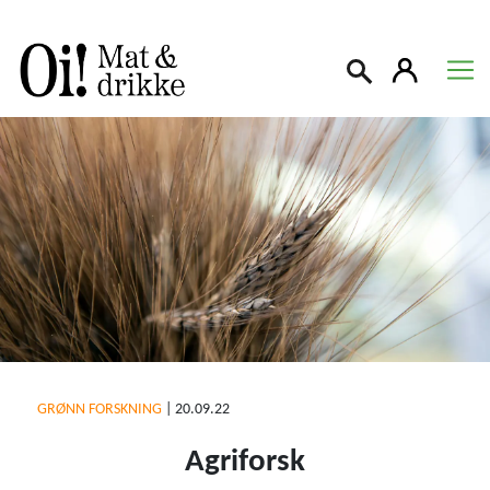
Søk
GRØNN FORSKNING
|
20.09.22
Agriforsk