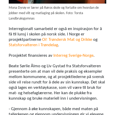
Mona Dyrøy er lærer på Røros skole og fortalte om hvordan de
jobber med vilt og matlaging på skolen. Foto: Torsta
Landbruksgymnas
Interregionalt samarbeid er også en inspirasjon for å
få til lunsj i skolen på norsk side. I Norge er
prosjektpartnerne
Oi! Trøndersk Mat og Drikke
og
Statsforvalteren i Trøndelag
.
Prosjektet finansieres av
Interreg Sverige-Norge
.
Beate Sørlie Ålmo og Liv Gystad fra Statsforvalteren
presenterte om at man vil dele praksis og eksempler
mellom kommunene, og at prosjektlederne på svensk
side vil reise rundt for å dele av sin kunnskap. Det skal
også lages en verktøykasse, som vil være til bruk for
mat- og helsefaglærerne. Her kan de plukke fra
kunnskap og bruke materiell inn i undervisningen.
- Gjennom å øke kunnskapen, både med maten på
tallerkenen og gjennom undervisningen gir vi elevene