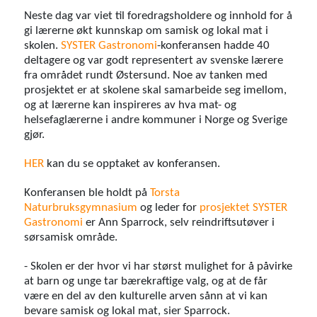
Neste dag var viet til foredragsholdere og innhold for å
gi lærerne økt kunnskap om samisk og lokal mat i
skolen.
SYSTER Gastronomi
-konferansen hadde 40
deltagere og var godt representert av svenske lærere
fra området rundt Østersund. Noe av tanken med
prosjektet er at skolene skal samarbeide seg imellom,
og at lærerne kan inspireres av hva mat- og
helsefaglærerne i andre kommuner i Norge og Sverige
gjør.
HER
kan du se opptaket av konferansen.
Konferansen ble holdt på
Torsta
Naturbruksgymnasium
og leder for
prosjektet SYSTER
Gastronomi
er Ann Sparrock, selv reindriftsutøver i
sørsamisk område.
- Skolen er der hvor vi har størst mulighet for å påvirke
at barn og unge tar bærekraftige valg, og at de får
være en del av den kulturelle arven sånn at vi kan
bevare samisk og lokal mat, sier Sparrock.