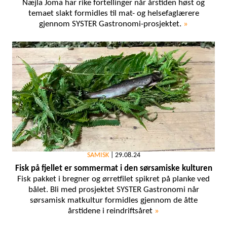
Næjla Joma har rike fortellinger når årstiden høst og
temaet slakt formidles til mat- og helsefaglærere
gjennom SYSTER Gastronomi-prosjektet.
»
SAMISK
|
29.08.24
Fisk på fjellet er sommermat i den sørsamiske kulturen
Fisk pakket i bregner og ørretfilet spikret på planke ved
bålet. Bli med prosjektet SYSTER Gastronomi når
sørsamisk matkultur formidles gjennom de åtte
årstidene i reindriftsåret
»