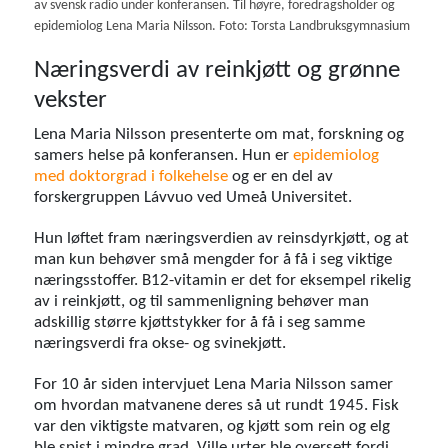
av svensk radio under konferansen. Til høyre, foredragsholder og
epidemiolog Lena Maria Nilsson. Foto: Torsta Landbruksgymnasium
Næringsverdi av reinkjøtt og grønne
vekster
Lena Maria Nilsson presenterte om mat, forskning og
samers helse på konferansen. Hun er
epidemiolog
med doktorgrad i folkehelse
og er en del av
forskergruppen Lávvuo ved Umeå Universitet.
Hun løftet fram næringsverdien av reinsdyrkjøtt, og at
man kun behøver små mengder for å få i seg viktige
næringsstoffer. B12-vitamin er det for eksempel rikelig
av i reinkjøtt, og til sammenligning behøver man
adskillig større kjøttstykker for å få i seg samme
næringsverdi fra okse- og svinekjøtt.
For 10 år siden intervjuet Lena Maria Nilsson samer
om hvordan matvanene deres så ut rundt 1945. Fisk
var den viktigste matvaren, og kjøtt som rein og elg
ble spist i mindre grad. Ville urter ble oversett fordi