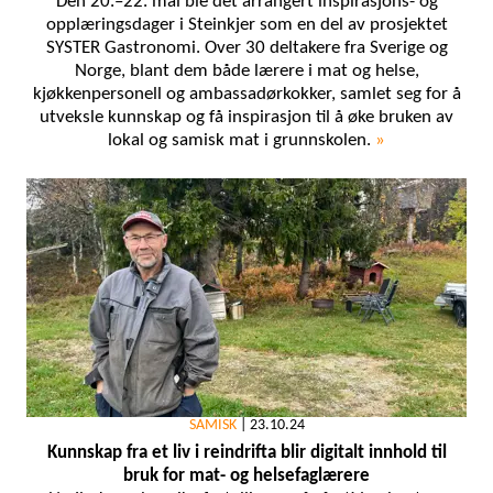
Den 20.–22. mai ble det arrangert inspirasjons- og
opplæringsdager i Steinkjer som en del av prosjektet
SYSTER Gastronomi. Over 30 deltakere fra Sverige og
Norge, blant dem både lærere i mat og helse,
kjøkkenpersonell og ambassadørkokker, samlet seg for å
utveksle kunnskap og få inspirasjon til å øke bruken av
lokal og samisk mat i grunnskolen.
»
SAMISK
|
23.10.24
Kunnskap fra et liv i reindrifta blir digitalt innhold til
bruk for mat- og helsefaglærere