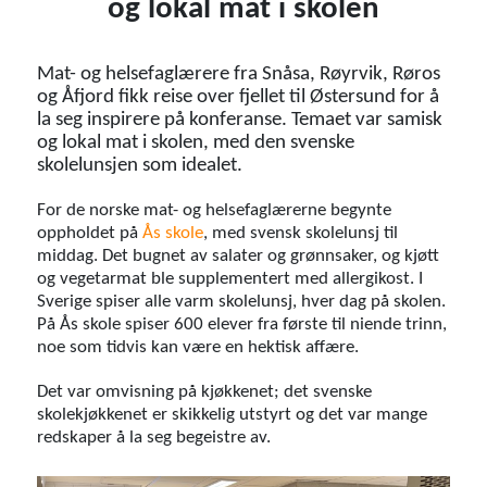
og lokal mat i skolen
Mat- og helsefaglærere fra Snåsa, Røyrvik, Røros
og Åfjord fikk reise over fjellet til Østersund for å
la seg inspirere på konferanse. Temaet var samisk
og lokal mat i skolen, med den svenske
skolelunsjen som idealet.
For de norske mat- og helsefaglærerne begynte
oppholdet på
Ås skole
, med svensk skolelunsj til
middag. Det bugnet av salater og grønnsaker, og kjøtt
og vegetarmat ble supplementert med allergikost. I
Sverige spiser alle varm skolelunsj, hver dag på skolen.
På Ås skole spiser 600 elever fra første til niende trinn,
noe som tidvis kan være en hektisk affære.
Det var omvisning på kjøkkenet; det svenske
skolekjøkkenet er skikkelig utstyrt og det var mange
redskaper å la seg begeistre av.