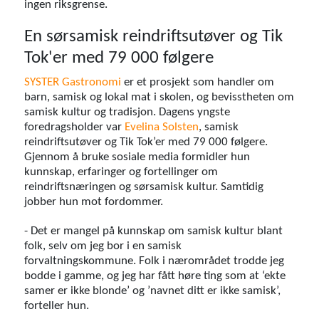
ingen riksgrense.
En sørsamisk reindriftsutøver og Tik
Tok'er med 79 000 følgere
SYSTER Gastronomi
er et prosjekt som handler om
barn, samisk og lokal mat i skolen, og bevisstheten om
samisk kultur og tradisjon. Dagens yngste
foredragsholder var
Evelina Solsten
, samisk
reindriftsutøver og Tik Tok’er med 79 000 følgere.
Gjennom å bruke sosiale media formidler hun
kunnskap, erfaringer og fortellinger om
reindriftsnæringen og sørsamisk kultur. Samtidig
jobber hun mot fordommer.
- Det er mangel på kunnskap om samisk kultur blant
folk, selv om jeg bor i en samisk
forvaltningskommune. Folk i nærområdet trodde jeg
bodde i gamme, og jeg har fått høre ting som at ‘ekte
samer er ikke blonde’ og ’navnet ditt er ikke samisk’,
forteller hun.