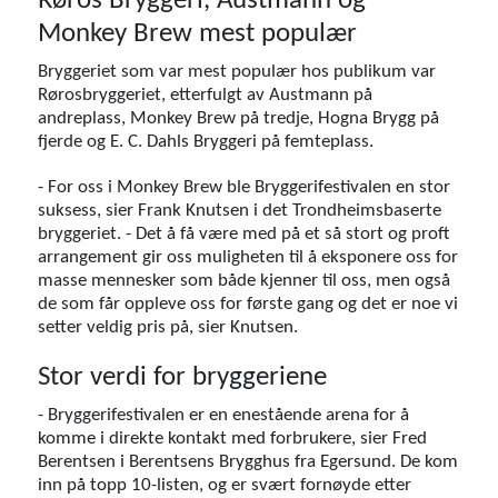
Røros Bryggeri, Austmann og
Monkey Brew mest populær
Bryggeriet som var mest populær hos publikum var
Rørosbryggeriet, etterfulgt av Austmann på
andreplass, Monkey Brew på tredje, Hogna Brygg på
fjerde og E. C. Dahls Bryggeri på femteplass.
- For oss i Monkey Brew ble Bryggerifestivalen en stor
suksess, sier Frank Knutsen i det Trondheimsbaserte
bryggeriet. - Det å få være med på et så stort og proft
arrangement gir oss muligheten til å eksponere oss for
masse mennesker som både kjenner til oss, men også
de som får oppleve oss for første gang og det er noe vi
setter veldig pris på, sier Knutsen.
Stor verdi for bryggeriene
- Bryggerifestivalen er en enestående arena for å
komme i direkte kontakt med forbrukere, sier Fred
Berentsen i Berentsens Brygghus fra Egersund. De kom
inn på topp 10-listen, og er svært fornøyde etter