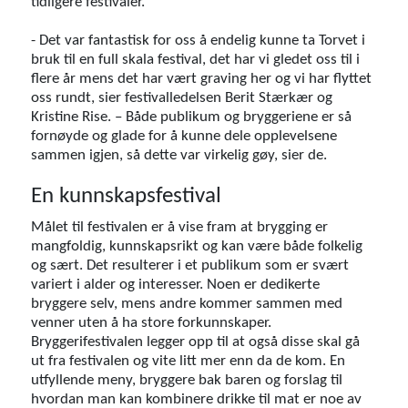
tidligere festivaler.
- Det var fantastisk for oss å endelig kunne ta Torvet i
bruk til en full skala festival, det har vi gledet oss til i
flere år mens det har vært graving her og vi har flyttet
oss rundt, sier festivalledelsen Berit Stærkær og
Kristine Rise. – Både publikum og bryggeriene er så
fornøyde og glade for å kunne dele opplevelsene
sammen igjen, så dette var virkelig gøy, sier de.
En kunnskapsfestival
Målet til festivalen er å vise fram at brygging er
mangfoldig, kunnskapsrikt og kan være både folkelig
og sært. Det resulterer i et publikum som er svært
variert i alder og interesser. Noen er dedikerte
bryggere selv, mens andre kommer sammen med
venner uten å ha store forkunnskaper.
Bryggerifestivalen legger opp til at også disse skal gå
ut fra festivalen og vite litt mer enn da de kom. En
utfyllende meny, bryggere bak baren og forslag til
hvordan man kan kombinere drikke til mat er noe av