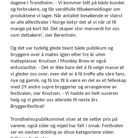
dagene i Trondheim. - Vi kommer tett på både kunder
og forbrukere, og får verdifulle tilbakemeldinger om
produktene vi lager. Når antallet besøkende er størst
av alle ølfestivaler i Norge betyr det at vi når ut til
mange på kort tid. Det skaper stor merverdi for oss
som deltakere!, sier Berentsen.
Og det var tydelig glede blant både publikum og
bryggere over å møtes igjen etter tre år uten
møteplasser. Knutsen i Monkey Brew er også
entusiastisk: - Det er ikke bare det å få selge masse øl
vi gleder oss over, men det er å få treffe alle våre fans,
nye og gamle, og få lov til å være en del av et felleskap
med 29 andre supre bryggerier og arrangørene av
festivalen, sier Knutsen. - Vi hadde en helt suveren
helg og vi gleder oss allerede til neste års
Bryggerifestival!
Trondheimspublikummet viser at de setter pris på
varene, også sider og mjød har falt i smak. Festivalen
ser en nesten dobling av disse kategoriene siden