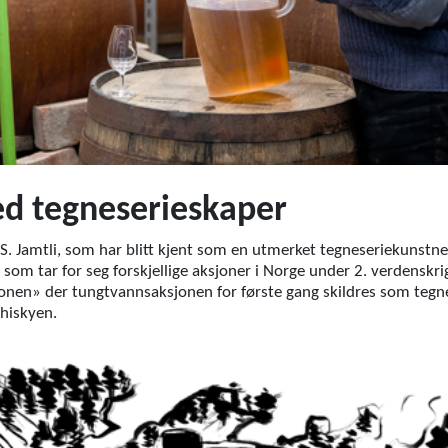
d tegneserieskaper
hn S. Jamtli, som har blitt kjent som en utmerket tegneseriekunstn
om tar for seg forskjellige aksjoner i Norge under 2. verdenskrig.
nen» der tungtvannsaksjonen for første gang skildres som tegne
whiskyen.