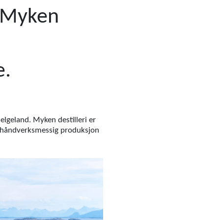
g Myken
e.
elgeland. Myken destilleri er
er håndverksmessig produksjon