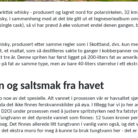
rktisk whisky - produsert og lagret nord for polarsirkelen, 32 km
hisky, i sammenheng med at det ble gitt ut et tegneseriealbum om
 single cask), så vi har prøvd å øke volumet endel denen gangen, b
hisky, produsert etter samme regler som i Skottland, dvs. kun me
, et maltøl, som så destilleres sakte to ganger i kobberpanner o
t tre år. Denne spriten har først ligget på 200-liters fat av amer
gge på fat av samme type, men av bare 40-liters størrelse i ett ekstr
n og saltsmak fra havet
 noe av det spesielle. Alt vannet i prosessen vår er havsaltet sjø
da det ikke finnes ferskvannskilder på øya. I tillegg har vi jo her 
 D2O) under prosessen med å justere spritstyrken ned fra fatstyrk
Tungtvann er det dyreste vannet som finnes: 12 tusen kroner per li
i seg. Det finnes allerede litt tungtvann i vanlig vann også, og de
r det ekstra moro for meg å kunne ta bruk tungtvann her - det 