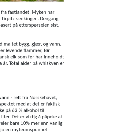
 fra fastlandet. Myken har
 Tirpitz-senkingen. Dengang
asert på etterspørselen sist,
d maltet bygg, gjær, og vann.
ver levende flammer, før
ikansk eik som før har inneholdt
a år. Total alder på whiskyen er
vann - rett fra Norskehavet,
aspektet med at det er faktisk
e på 63 % alkohol til
ter. Det er viktig å påpeke at
t veier bare 10% mer enn vanlig
er jo en myteomspunnet