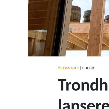
PRODUSENTER
|
13.03.23
Trondh
lansere