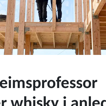
eimsprofessor
r whisky i anle