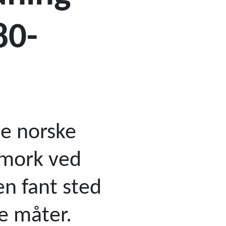
80-
te norske
emork ved
en fant sted
e måter.