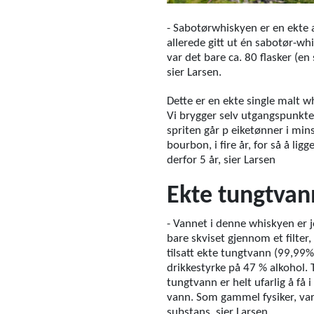
- Sabotørwhiskyen er en ekte a
allerede gitt ut én sabotør-w
var det bare ca. 80 flasker (en
sier Larsen.
Dette er en ekte single malt w
Vi brygger selv utgangspunktet
spriten går p eiketønner i mins
bourbon, i fire år, for så å li
derfor 5 år, sier Larsen
Ekte tungtvan
- Vannet i denne whiskyen er jo
bare skviset gjennom et filter, 
tilsatt ekte tungtvann (99,99%
drikkestyrke på 47 % alkohol. 
tungtvann er helt ufarlig å få 
vann. Som gammel fysiker, va
substans, sier Larsen.