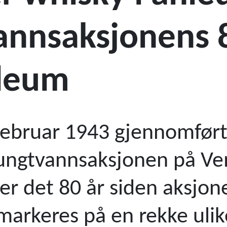
annsaksjonens 
ileum
. februar 1943 gjennomfør
tungtvannsaksjonen på V
 er det 80 år siden aksjon
 markeres på en rekke ulik