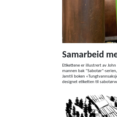
Samarbeid me
Etikettene er illustrert av Jo
mannen bak "Sabotør"-serien, s
Jamtli boken «Tungtvannsaksjo
designet etiketten til sabotør