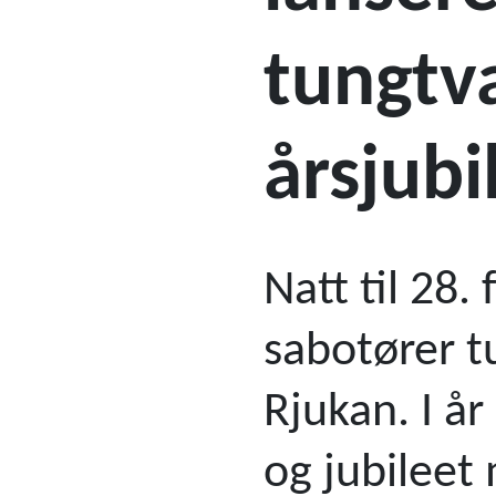
tungtv
årsjub
Natt til 28
sabotører 
Rjukan. I år
og jubileet