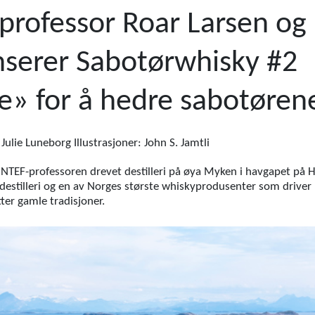
professor Roar Larsen o
lanserer Sabotørwhisky #2
» for å hedre sabotøren
Julie Luneborg Illustrasjoner: John S. Jamtli
INTEF-professoren drevet destilleri på øya Myken i havgapet på H
ydestilleri og en av Norges største whiskyprodusenter som driv
ter gamle tradisjoner.