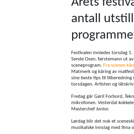
Årets festiv
antall utstil
programmet
Festivalen innledes torsdag 1.
Sende Osen, førstemann ut av å
sceneprogram.
Fra scenen kåre
Matmerk og kåring av matfest
sine beste tips til tilberedni
torsdagen. Artisten og låtskr
Fredag går Gøril Forbord, Tekn
mikrofonen. Vesterdal kokkeler
Masterchef Junior.
Lørdag blir det nok et scenes
musikalske innslag med Ihna 