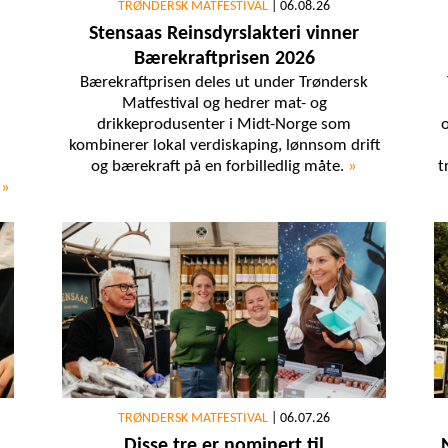
TRØNDERSK MATFESTIVAL
|
06.08.26
Stensaas Reinsdyrslakteri vinner
Bærekraftprisen 2026
Bærekraftprisen deles ut under Trøndersk
Matfestival og hedrer mat- og
drikkeprodusenter i Midt-Norge som
o
kombinerer lokal verdiskaping, lønnsom drift
og bærekraft på en forbilledlig måte.
»
t
.
»
TRØNDERSK MATFESTIVAL
|
06.07.26
Disse tre er nominert til