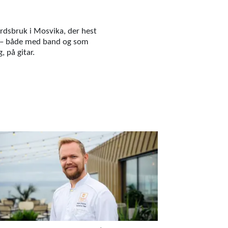
årdsbruk i Mosvika, der hest
g – både med band og som
 på gitar.