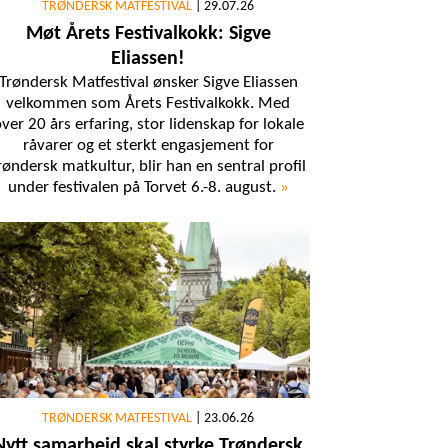
TRØNDERSK MATFESTIVAL
|
29.07.26
Møt Årets Festivalkokk: Sigve
Eliassen!
Trøndersk Matfestival ønsker Sigve Eliassen
velkommen som Årets Festivalkokk. Med
ver 20 års erfaring, stor lidenskap for lokale
råvarer og et sterkt engasjement for
røndersk matkultur, blir han en sentral profil
under festivalen på Torvet 6.-8. august.
»
TRØNDERSK MATFESTIVAL
|
23.06.26
Nytt samarbeid skal styrke Trøndersk