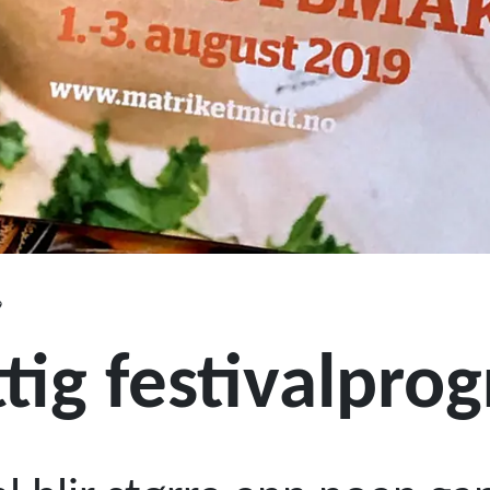
9
tig festivalpro