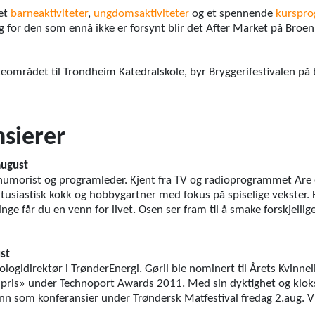
det
barneaktiviteter
,
ungdomsaktiviteter
og et spennende
kurspr
 for den som ennå ikke er forsynt blir det After Market på Broen
teområdet til Trondheim Katedralskole, byr Bryggerifestivalen på
nsierer
august
 humorist og programleder. Kjent fra TV og radioprogrammet Are o
tusiastisk kokk og hobbygartner med fokus på spiselige vekster. Ha
nge får du en venn for livet. Osen ser fram til å smake forskjellig
st
nologidirektør i TrønderEnergi. Gøril ble nominert til Årets Kvinne
pris» under Technoport Awards 2011. Med sin dyktighet og kloks
 inn som konferansier under Trøndersk Matfestival fredag 2.aug. Vi