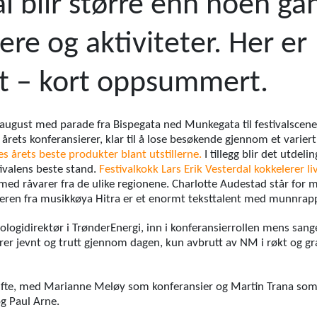
al blir større enn noen ga
lere og aktiviteter. Her er
 – kort oppsummert.
 august med parade fra Bispegata ned Munkegata til festivalscene
rets konferansierer, klar til å lose besøkende gjennom et variert
s årets beste produkter blant utstillerne.
I tillegg blir det utdeli
ivalens beste stand.
Festivalkokk Lars Erik Vesterdal kokkelerer l
ng med råvarer fra de ulike regionene. Charlotte Audestad står for
iveren fra musikkøya Hitra er et enormt teksttalent med munnra
ologidirektør i TrønderEnergi, inn i konferansierrollen mens san
er jevnt og trutt gjennom dagen, kun avbrutt av NM i røkt og gra
kifte, med Marianne Meløy som konferansier og Martin Trana som f
og Paul Arne.