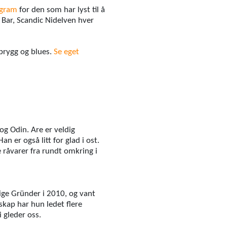
ogram
for den som har lyst til å
 Bar, Scandic Nidelven hver
 brygg og blues.
Se eget
g Odin. Are er veldig
n er også litt for glad i ost.
e råvarer fra rundt omkring i
lige Gründer i 2010, og vant
kap har hun ledet flere
 gleder oss.