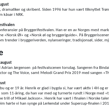
ugust
 dramatiker og skribent. Siden 1996 har hun vært tilknyttet Trøn
m kåsør i NRK.
estivalen
onferansier på Bryggerifestivalen. Han er en av Norges mest mark
ene «Norsk Øl» og «Norsk øl og bryggeriguide». På Bryggeriscene
m trender i bryggeriverden, nylanseringer, tradisjonsøl, sider, 
e
 august
 Adrian Jørgensen på festivalscenen torsdag. Sangeren fra Bindal 
tor og The Voice, samt Melodi Grand Prix 2019 med sangen «Th
gust
og er 19 år. Henrik er glad i bygda si, har vært aktiv i 4H og er en
et som 11-åring, da han var med og turnerte rundt i Norge med 
 trill of Mikael Jackson». Henrik har vært i finalen i Norske talen
m hørte vi han synge på Lerkendal under Supercup-finalen i 2016.