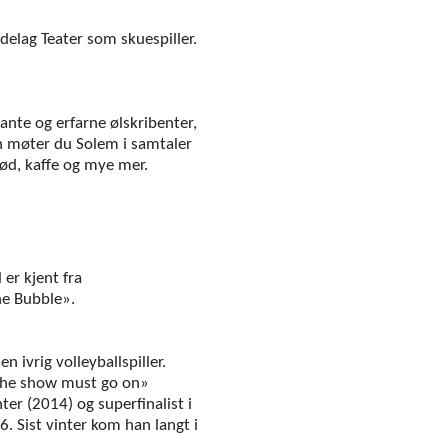
delag Teater som skuespiller.
ante og erfarne ølskribenter,
n møter du Solem i samtaler
mjød, kaffe og mye mer.
er kjent fra
e Bubble».
 ivrig volleyballspiller.
«the show must go on»
ter (2014) og superfinalist i
 Sist vinter kom han langt i