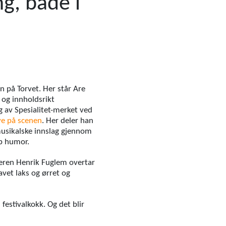
ng, både i
n på Torvet. Her står Are
 og innholdsrikt
ng av Spesialitet-merket ved
ive på scenen
. Her deler han
 musikalske innslag gjennom
pp humor.
geren Henrik Fuglem overtar
vet laks og ørret og
estivalkokk. Og det blir