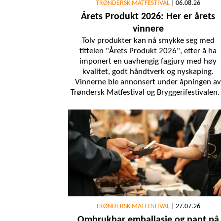
TRØNDERSK MATFESTIVAL
|
06.08.26
Årets Produkt 2026: Her er årets
vinnere
Tolv produkter kan nå smykke seg med
tittelen "Årets Produkt 2026", etter å ha
imponert en uavhengig fagjury med høy
kvalitet, godt håndtverk og nyskaping.
Vinnerne ble annonsert under åpningen av
Trøndersk Matfestival og Bryggerifestivalen
TRØNDERSK MATFESTIVAL
|
27.07.26
Ombrukbar emballasje og pant på