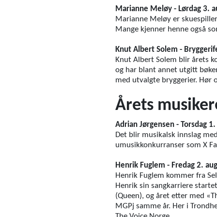
Marianne Meløy - Lørdag 3. a
Marianne Meløy er skuespiller,
Mange kjenner henne også so
Knut Albert Solem - Bryggerif
Knut Albert Solem blir årets k
og har blant annet utgitt bøk
med utvalgte bryggerier. Hør o
Årets musiker
Adrian Jørgensen - Torsdag 1.
Det blir musikalsk innslag med
umusikkonkurranser som X Fac
Henrik Fuglem - Fredag 2. au
Henrik Fuglem kommer fra Selbu 
Henrik sin sangkarriere start
(Queen), og året etter med «The
MGPj samme år. Her i Trondhei
The Voice Norge.