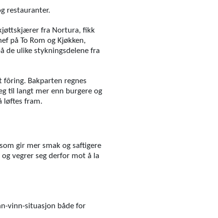
g restauranter.
jøttskjærer fra Nortura, fikk
chef på To Rom og Kjøkken,
å de ulike stykningsdelene fra
st fôring. Bakparten regnes
g til langt mer enn burgere og
 løftes fram.
 som gir mer smak og saftigere
, og vegrer seg derfor mot å la
nn-vinn-situasjon både for