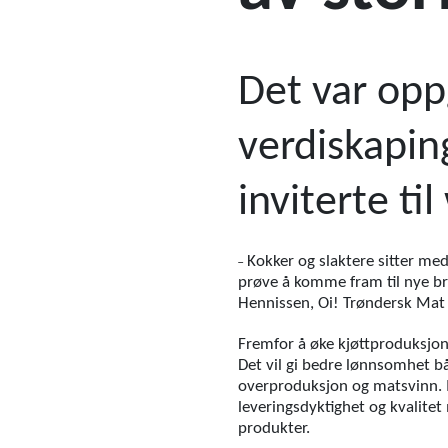
Det var opp
verdiskapin
inviterte ti
˗
Kokker og slaktere sitter me
prøve å komme fram til nye br
Hennissen, Oi! Trøndersk Mat 
Fremfor å øke kjøttproduksjonen
Det vil gi bedre lønnsomhet bå
overproduksjon og matsvinn. M
leveringsdyktighet og kvalite
produkter.