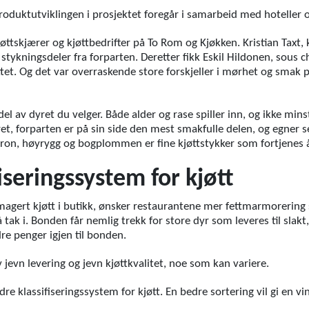
roduktutviklingen i prosjektet foregår i samarbeid med hoteller o
ttskjærer og kjøttbedrifter på To Rom og Kjøkken. Kristian Taxt, k
 stykningsdeler fra forparten. Deretter fikk Eskil Hildonen, sous 
et. Og det var overraskende store forskjeller i mørhet og smak p
n del av dyret du velger. Både alder og rase spiller inn, og ikke min
, forparten er på sin side den mest smakfulle delen, og egner se
 iron, høyrygg og bogplommen er fine kjøttstykker som fortjenes å
iseringssystem for kjøtt
magert kjøtt i butikk, ønsker restaurantene mer fettmarmorering
å tak i. Bonden får nemlig trekk for store dyr som leveres til slakt
dre penger igjen til bonden.
jevn levering og jevn kjøttkvalitet, noe som kan variere.
e klassifiseringssystem for kjøtt. En bedre sortering vil gi en vi