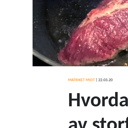
MATRIKET MIDT
|
22.03.20
Hvorda
av stor