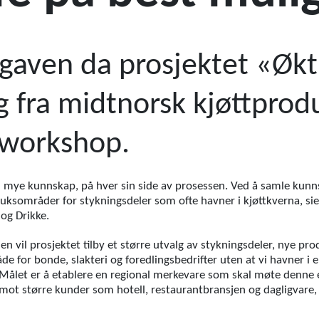
gaven da prosjektet «Økt
g fra midtnorsk kjøttprod
l workshop.
d mye kunnskap, på hver sin side av prosessen. Ved å samle kunn
uksområder for stykningsdeler som ofte havner i kjøttkverna, sie
og Drikke.
 vil prosjektet tilby et større utvalg av stykningsdeler, nye prod
de for bonde, slakteri og foredlingsbedrifter uten at vi havner i 
ålet er å etablere en regional merkevare som skal møte denne et
t mot større kunder som hotell, restaurantbransjen og dagligvare