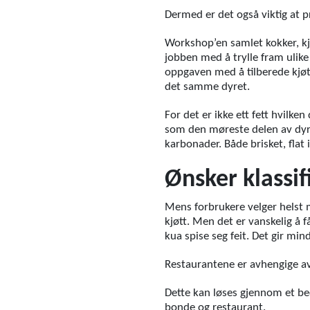
Dermed er det også viktig at p
Workshop’en samlet kokker, kjø
jobben med å trylle fram ulike
oppgaven med å tilberede kjøtt
det samme dyret.
For det er ikke ett fett hvilke
som den møreste delen av dyret
karbonader. Både brisket, flat
Ønsker klassif
Mens forbrukere velger helst 
kjøtt. Men det er vanskelig å f
kua spise seg feit. Det gir min
Restaurantene er avhengige av 
Dette kan løses gjennom et bedr
bonde og restaurant.