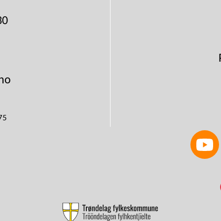
30
no
75