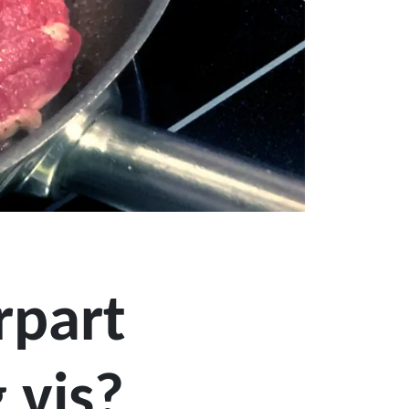
rpart
 vis?