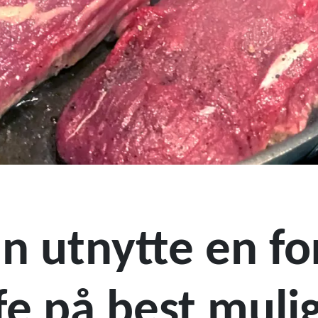
n utnytte en fo
fe på best mulig