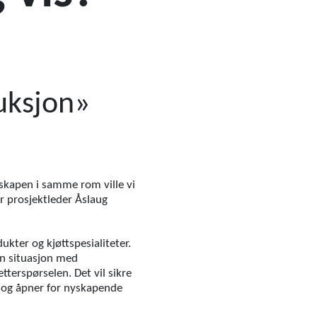
uksjon»
skapen i samme rom ville vi
r prosjektleder Åslaug
ukter og kjøttspesialiteter.
en situasjon med
terspørselen. Det vil sikre
, og åpner for nyskapende