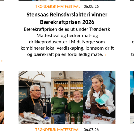
TRØNDERSK MATFESTIVAL
|
06.08.26
Stensaas Reinsdyrslakteri vinner
Bærekraftprisen 2026
Bærekraftprisen deles ut under Trøndersk
Matfestival og hedrer mat- og
drikkeprodusenter i Midt-Norge som
o
kombinerer lokal verdiskaping, lønnsom drift
og bærekraft på en forbilledlig måte.
»
t
.
»
TRØNDERSK MATFESTIVAL
|
06.07.26