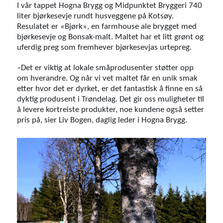
I vår tappet Hogna Brygg og Midpunktet Bryggeri 740
liter bjørkesevje rundt husveggene på Kotsøy.
Resulatet er «Bjørk», en farmhouse ale brygget med
bjørkesevje og Bonsak-malt. Maltet har et litt grønt og
uferdig preg som fremhever bjørkesevjas urtepreg.
–Det er viktig at lokale småprodusenter støtter opp
om hverandre. Og når vi vet maltet får en unik smak
etter hvor det er dyrket, er det fantastisk å finne en så
dyktig produsent i Trøndelag. Det gir oss muligheter til
å levere kortreiste produkter, noe kundene også setter
pris på, sier Liv Bogen, daglig leder i Hogna Brygg.