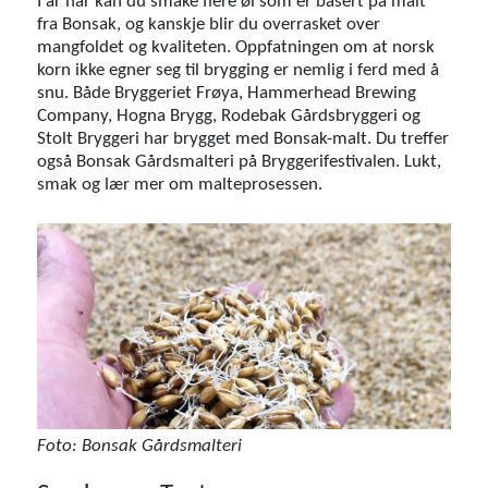
I år har kan du smake flere øl som er basert på malt
fra Bonsak, og kanskje blir du overrasket over
mangfoldet og kvaliteten. Oppfatningen om at norsk
korn ikke egner seg til brygging er nemlig i ferd med å
snu. Både Bryggeriet Frøya, Hammerhead Brewing
Company, Hogna Brygg, Rodebak Gårdsbryggeri og
Stolt Bryggeri har brygget med Bonsak-malt. Du treffer
også Bonsak Gårdsmalteri på Bryggerifestivalen. Lukt,
smak og lær mer om malteprosessen.
Foto: Bonsak Gårdsmalteri