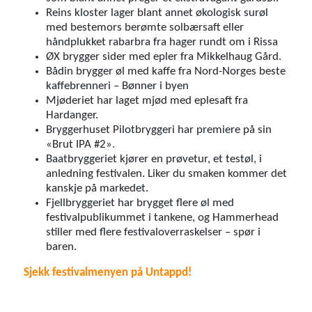
Reins kloster lager blant annet økologisk surøl
med bestemors berømte solbærsaft eller
håndplukket rabarbra fra hager rundt om i Rissa
ØX brygger sider med epler fra Mikkelhaug Gård.
Bådin brygger øl med kaffe fra Nord-Norges beste
kaffebrenneri – Bønner i byen
Mjøderiet har laget mjød med eplesaft fra
Hardanger.
Bryggerhuset Pilotbryggeri har premiere på sin
«Brut IPA #2».
Baatbryggeriet kjører en prøvetur, et testøl, i
anledning festivalen. Liker du smaken kommer det
kanskje på markedet.
Fjellbryggeriet har brygget flere øl med
festivalpublikummet i tankene, og Hammerhead
stiller med flere festivaloverraskelser – spør i
baren.
Sjekk festivalmenyen på Untappd!