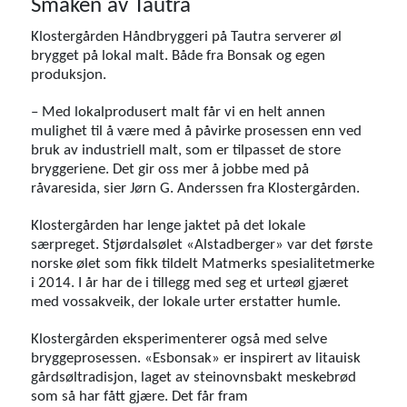
Smaken av Tautra
Klostergården Håndbryggeri på Tautra serverer øl
brygget på lokal malt. Både fra Bonsak og egen
produksjon.
– Med lokalprodusert malt får vi en helt annen
mulighet til å være med å påvirke prosessen enn ved
bruk av industriell malt, som er tilpasset de store
bryggeriene. Det gir oss mer å jobbe med på
råvaresida, sier Jørn G. Anderssen fra Klostergården.
Klostergården har lenge jaktet på det lokale
særpreget. Stjørdalsølet «Alstadberger» var det første
norske ølet som fikk tildelt Matmerks spesialitetmerke
i 2014. I år har de i tillegg med seg et urteøl gjæret
med vossakveik, der lokale urter erstatter humle.
Klostergården eksperimenterer også med selve
bryggeprosessen. «Esbonsak» er inspirert av litauisk
gårdsøltradisjon, laget av steinovnsbakt meskebrød
som så har fått gjære. Det får fram