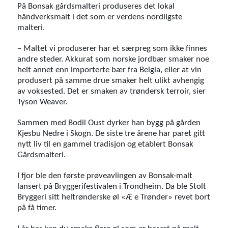
På Bonsak gårdsmalteri produseres det lokal
håndverksmalt i det som er verdens nordligste
malteri.
– Maltet vi produserer har et særpreg som ikke finnes
andre steder. Akkurat som norske jordbær smaker noe
helt annet enn importerte bær fra Belgia, eller at vin
produsert på samme drue smaker helt ulikt avhengig
av voksested. Det er smaken av trøndersk terroir, sier
Tyson Weaver.
Sammen med Bodil Oust dyrker han bygg på gården
Kjesbu Nedre i Skogn. De siste tre årene har paret gitt
nytt liv til en gammel tradisjon og etablert Bonsak
Gårdsmalteri.
I fjor ble den første prøveavlingen av Bonsak-malt
lansert på Bryggerifestivalen i Trondheim. Da ble Stolt
Bryggeri sitt heltrønderske øl «Æ e Trønder» revet bort
på få timer.