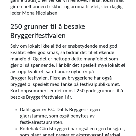
gamle tradisjoner tenker vi fremover. Fersk, lokal malt
gir en helt annen friskhet og aroma til ølet, sier daglig
leder Mona Nicolaisen.
250 grunner til å besøke
Bryggerifestivalen
Selv om lokalt ikke alltid er ensbetydende med god
kvalitet eller god smak, så bidrar det til et økende
mangfold. Og det er nettopp dette mangfoldet som
gjør øl så spennende. I år blir det spesielt mye lokalt øl
av topp kvalitet, samt andre nyheter på
Bryggerifestivalen. Flere av bryggeriene har også
brygget øl spesielt med tanke på festivalpublikumet.
Kort oppsummert er det minst 250 gode grunner til å
besøke Bryggerifestivalen i år.
Dahlsgjær er E.C. Dahls Bryggeris egen
gjærstamme, som også benyttes av
festivalrestauranten.
Rodebak Gårdsbryggeri har også en egen husgjær,
som blant annet preger et ekstravagant gårdsøl.