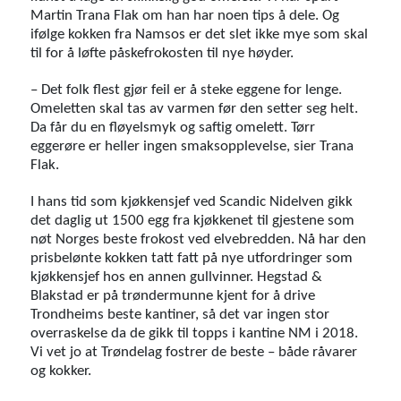
Martin Trana Flak om han har noen tips å dele. Og
ifølge kokken fra Namsos er det slet ikke mye som skal
til for å løfte påskefrokosten til nye høyder.
– Det folk flest gjør feil er å steke eggene for lenge.
Omeletten skal tas av varmen før den setter seg helt.
Da får du en fløyelsmyk og saftig omelett. Tørr
eggerøre er heller ingen smaksopplevelse, sier Trana
Flak.
I hans tid som kjøkkensjef ved Scandic Nidelven gikk
det daglig ut 1500 egg fra kjøkkenet til gjestene som
nøt Norges beste frokost ved elvebredden. Nå har den
prisbelønte kokken tatt fatt på nye utfordringer som
kjøkkensjef hos en annen gullvinner. Hegstad &
Blakstad er på trøndermunne kjent for å drive
Trondheims beste kantiner, så det var ingen stor
overraskelse da de gikk til topps i kantine NM i 2018.
Vi vet jo at Trøndelag fostrer de beste – både råvarer
og kokker.