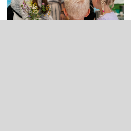
TØNDERSK MATMANIFEST
|
03.07.26
Trøndersk Matmanifest - fra ord til handling
Trondheim kommune viser hvordan det trønderske
matmanifestet kan omsettes til praksis. Gjennom
strategiske innkjøp får lokale produsenter nye
muligheter, samtidig som barn får mer kunnskap om
mat, råvarer og hvor maten kommer fra.
»