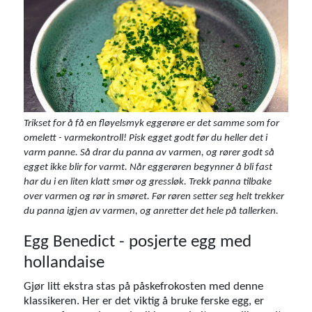
Trikset for å få en fløyelsmyk eggerøre er det samme som for
omelett - varmekontroll! Pisk egget godt før du heller det i
varm panne. Så drar du panna av varmen, og rører godt så
egget ikke blir for varmt. Når eggerøren begynner å bli fast
har du i en liten klatt smør og gressløk. Trekk panna tilbake
over varmen og rør in smøret. Før røren setter seg helt trekker
du panna igjen av varmen, og anretter det hele på tallerken.
Egg Benedict - posjerte egg med
hollandaise
Gjør litt ekstra stas på påskefrokosten med denne
klassikeren. Her er det viktig å bruke ferske egg, er