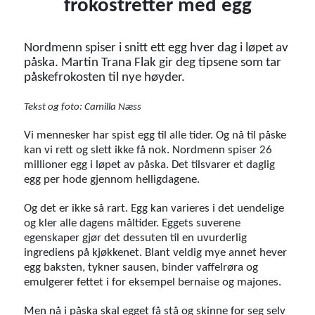
frokostretter med egg
Nordmenn spiser i snitt ett egg hver dag i løpet av
påska. Martin Trana Flak gir deg tipsene som tar
påskefrokosten til nye høyder.
Tekst og foto: Camilla Næss
Vi mennesker har spist egg til alle tider. Og nå til påske
kan vi rett og slett ikke få nok. Nordmenn spiser 26
millioner egg i løpet av påska. Det tilsvarer et daglig
egg per hode gjennom helligdagene.
Og det er ikke så rart. Egg kan varieres i det uendelige
og kler alle dagens måltider. Eggets suverene
egenskaper gjør det dessuten til en uvurderlig
ingrediens på kjøkkenet. Blant veldig mye annet hever
egg baksten, tykner sausen, binder vaffelrøra og
emulgerer fettet i for eksempel bernaise og majones.
Men nå i påska skal egget få stå og skinne for seg selv