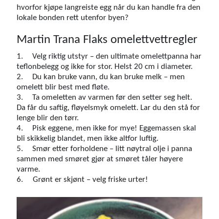
hvorfor kjøpe langreiste egg når du kan handle fra den
lokale bonden rett utenfor byen?
Martin Trana Flaks omelettvettregler
1.
Velg riktig utstyr – den ultimate omelettpanna har
teflonbelegg og ikke for stor. Helst 20 cm i diameter.
2.
Du kan bruke vann, du kan bruke melk – men
omelett blir best med fløte.
3.
Ta omeletten av varmen før den setter seg helt.
Da får du saftig, fløyelsmyk omelett. Lar du den stå for
lenge blir den tørr.
4.
Pisk eggene, men ikke for mye! Eggemassen skal
bli skikkelig blandet, men ikke altfor luftig.
5.
Smør etter forholdene – litt nøytral olje i panna
sammen med smøret gjør at smøret tåler høyere
varme.
6. Grønt er skjønt – velg friske urter!