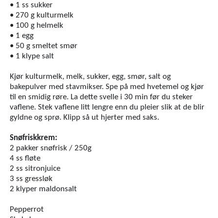
• 1 ss sukker
• 270 g kulturmelk
• 100 g helmelk
• 1 egg
• 50 g smeltet smør
• 1 klype salt
Kjør kulturmelk, melk, sukker, egg, smør, salt og
bakepulver med stavmikser. Spe på med hvetemel og kjør
til en smidig røre. La dette svelle i 30 min før du steker
vaflene. Stek vaflene litt lengre enn du pleier slik at de blir
gyldne og sprø. Klipp så ut hjerter med saks.
Snøfriskkrem:
2 pakker snøfrisk / 250g
4 ss fløte
2 ss sitronjuice
3 ss gressløk
2 klyper maldonsalt
Pepperrot