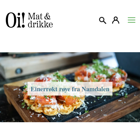
Søk
Einerrøkt røye fra Namdalen