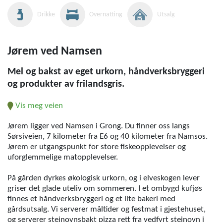
Drikke
Overnatting
Utsalg
Jørem ved Namsen
Mel og bakst av eget urkorn, håndverksbryggeri
og produkter av frilandsgris.
Vis meg veien
Jørem ligger ved Namsen i Grong. Du finner oss langs
Sørsiveien, 7 kilometer fra E6 og 40 kilometer fra Namsos.
Jørem er utgangspunkt for store fiskeopplevelser og
uforglemmelige matopplevelser.
På gården dyrkes økologisk urkorn, og i elveskogen lever
griser det glade uteliv om sommeren. I et ombygd kufjøs
finnes et håndverksbryggeri og et lite bakeri med
gårdsutsalg. Vi serverer måltider og festmat i gjestehuset,
og serverer steinovnsbakt pizza rett fra vedfyrt steinovn i