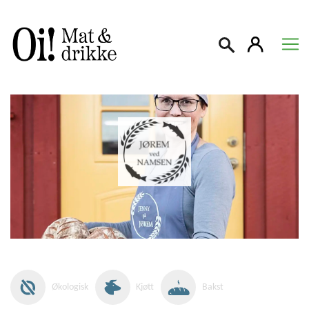
Søk
Økologisk
Kjøtt
Bakst